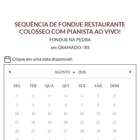
SEQUÊNCIA DE FONDUE RESTAURANTE
COLOSSEO COM PIANISTA AO VIVO!
FONDUE NA PEDRA
em GRAMADO / RS
Clique em uma data disponível:
AGOSTO
2026
SEG
TER
QUA
QUI
SEX
SÁB
DOM
27
28
29
30
31
1
2
3
4
5
6
7
8
9
10
11
12
13
14
15
16
17
18
19
20
21
22
23
24
25
26
27
28
29
30