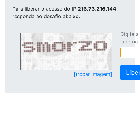
Para liberar o acesso
do IP
216.73.216.144
,
responda ao desafio abaixo.
Digite 
lado no
[trocar imagem]