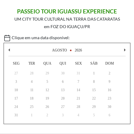
PASSEIO TOUR IGUASSU EXPERIENCE
UM CITY TOUR CULTURAL NA TERRA DAS CATARATAS
em FOZ DO IGUAÇU/PR
Clique em uma data disponível:
AGOSTO
2026
SEG
TER
QUA
QUI
SEX
SÁB
DOM
27
28
29
30
31
1
2
3
4
5
6
7
8
9
10
11
12
13
14
15
16
17
18
19
20
21
22
23
24
25
26
27
28
29
30
31
1
2
3
4
5
6