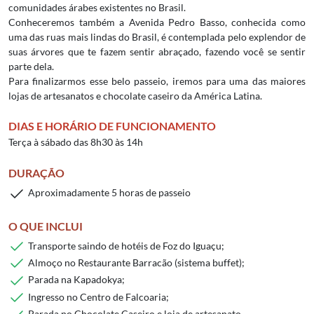
comunidades árabes existentes no Brasil.
Conheceremos também a Avenida Pedro Basso, conhecida como
uma das ruas mais lindas do Brasil, é contemplada pelo explendor de
suas árvores que te fazem sentir abraçado, fazendo você se sentir
parte dela.
Para finalizarmos esse belo passeio, iremos para uma das maiores
lojas de artesanatos e chocolate caseiro da América Latina.
DIAS E HORÁRIO DE FUNCIONAMENTO
Terça à sábado das 8h30 às 14h
DURAÇÃO
Aproximadamente 5 horas de passeio
O QUE INCLUI
Transporte saindo de hotéis de Foz do Iguaçu;
Almoço no Restaurante Barracão (sistema buffet);
Parada na Kapadokya;
Ingresso no Centro de Falcoaria;
Parada no Chocolate Caseiro e loja de artesanato.